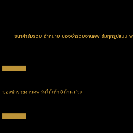
ปุ่มกดแบบออโต้เปิด
ซองพลาสติก
ราคา 70 บาท
สั่งขั้นต่ำ 60 ชิ้น
ธนาค้าร่มรวย จำหน่าย ของชำร่วยงานศพ ร่มทุกรูปแบบ พ
สินค้าที่เกี่ยวข้อง
Quick View
ร่มไม้เท้า
ของชำร่วยงานศพ ร่มไม้เท้า 8 ก้าน ม่วง
฿
70
Quick View
ร่มไม้เท้า