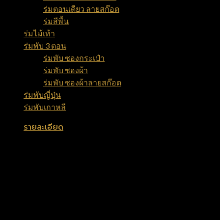
ร่มตอนเดียว ลายสก๊อต
(10)
ร่มสีพื้น
(8)
ร่มไม้เท้า
(8)
ร่มพับ 3 ตอน
(35)
ร่มพับ ซองกระเป๋า
(11)
ร่มพับ ซองผ้า
(14)
ร่มพับ ซองผ้าลายสก๊อต
(10)
ร่มพับญี่ปุ่น
(6)
ร่มพับเกาหลี
(6)
รายละเอียด
ขนาด 24 นิ้ว
โครงก้านซี่ลวดสีดำ 8 ก้าน เคลือบชุบกันสนิมยังดี
ผ้าโพลีเอสเตอร์ 170
ยูวีสีเงิน
ด้ามจับแบบไม้เท้า
หัวร่มมีปุ่มยางกันล้มกันลื่นอย่างดี