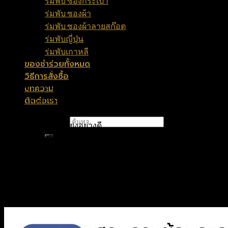
ร่มพับ ซองกระเป๋า
ร่มพับ ซองผ้า
ร่มพับ ซองผ้าลายสก๊อต
ร่มพับญี่ปุ่น
ร่มพับเกาหลี
ของชำร่วยทั้งหมด
฿
70
วิธีการสั่งซื้อ
ขนาดร่มใหญ่กว่าปกติ
บทความ
โครงก้านแกนเหล็กหนา 14 มิล
ติดต่อเรา
เป็นได้ทั้งร่มและไม้เท้า
ค้นหา:
มีปุ่มยางค้ำพยุงอย่างดี
ร่มไม้เท้า 8 ก้าน
ขนาด 24 นิ้ว
คุณภาพเกินราคา