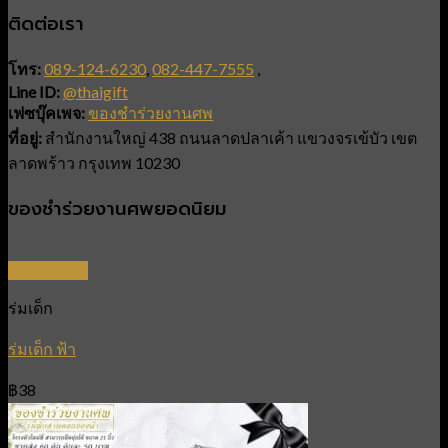
ติดต่อเรา
โทร:
089-124-6230
,
082-447-7555
,
Line ID:
@thaigift
เฟซบุ๊คเพจ:
ของชำร่วยงานศพ
ที่อยู่:
สำนักงานใหญ่ 438 ถนนลาดปลาเค้า แขวงจรเข้บัว เขต
ลาดพร้าว กรุงเทพ 10230
ของชำร่วยงานศพยอดนิยม
Quick View
ร่มเด็ก
ร่มเด็ก ฟ้า
฿
38