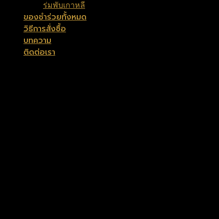
ร่มพับเกาหลี
ของชำร่วยทั้งหมด
วิธีการสั่งซื้อ
บทความ
ติดต่อเรา
ค้นหา:
เข้าสู่ระบบ
ชื่อผู้ใช้งาน หรืออีเมล
*
รหัสผ่าน
*
จำฉันไว้
เข้าสู่ระบบ
ลืมรหัสผ่าน