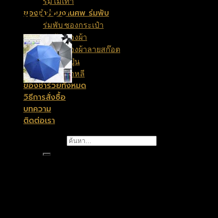
ร่มไม้เท้า
ก้าน เขียว
ของชำร่วยงานศพ ร่มพับ
ร่มพับ ซองกระเป๋า
ร่มพับ ซองผ้า
ร่มพับ ซองผ้าลายสก๊อต
ร่มพับญี่ปุ่น
ร่มพับเกาหลี
ของชำร่วยทั้งหมด
วิธีการสั่งซื้อ
บทความ
ติดต่อเรา
ค้นหา:
฿
70
ขนาดร่มใหญ่กว่าปกติ
โครงก้านแกนเหล็กหนา 14 มิล
เป็นได้ทั้งร่มและไม้เท้า
มีปุ่มยางค้ำพยุงอย่างดี
ร่มไม้เท้า 8 ก้าน