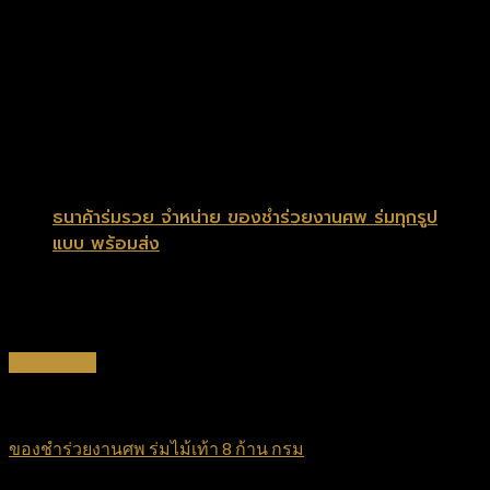
ยูวีสีเงิน
ด้ามจับแบบไม้เท้า
หัวร่มมีปุ่มยางกันล้มกันลื่นอย่างดี
ปุ่มกดแบบออโต้เปิด
ซองพลาสติก
ราคา 70 บาท
สั่งขั้นต่ำ 60 ชิ้น
ธนาค้าร่มรวย จำหน่าย ของชำร่วยงานศพ ร่มทุกรูป
แบบ พร้อมส่ง
สินค้าที่เกี่ยวข้อง
Quick View
ร่มไม้เท้า
ของชำร่วยงานศพ ร่มไม้เท้า 8 ก้าน กรม