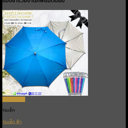
ของชำร่วยงานศพยอดนิยม
Quick View
ร่มเด็ก
ร่มเด็ก ฟ้า