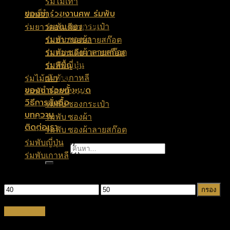
ร่มไม้เท้า
ของชำร่วยงานศพ ร่มพับ
ร่มเด็ก
(12)
ร่มพับ ซองกระเป๋า
ร่มยาวตอนเดียว
(29)
ร่มพับ ซองผ้า
ร่มยาว ขอบลายสก๊อต
(11)
ร่มพับ ซองผ้าลายสก๊อต
ร่มตอนเดียว ลายสก๊อต
(10)
ร่มพับญี่ปุ่น
ร่มสีพื้น
(8)
ร่มพับเกาหลี
ร่มไม้เท้า
(8)
ของชำร่วยทั้งหมด
ร่มพับ 3 ตอน
(35)
วิธีการสั่งซื้อ
ร่มพับ ซองกระเป๋า
(11)
บทความ
ร่มพับ ซองผ้า
(14)
ติดต่อเรา
ร่มพับ ซองผ้าลายสก๊อต
(10)
ร่มพับญี่ปุ่น
(6)
ค้นหา:
ร่มพับเกาหลี
(6)
เลือกตามราคา
กรอง
Quick View